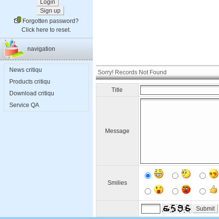
Forgotten password?
Click here to reset.
navigation
News critiqu
Sorry! Records Not Found
Products critiqu
Title
Download critiqu
Service QA
Message
Smilies