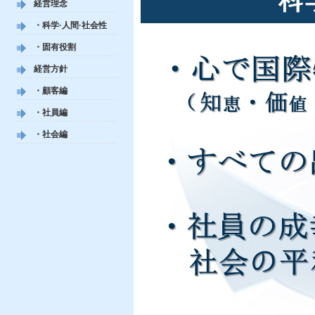
経営理念
・科学·人間·社会性
・固有役割
経営方針
・顧客編
・社員編
・社会編