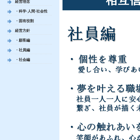
経営理念
・科学·人間·社会性
・固有役割
経営方針
・顧客編
・社員編
・社会編